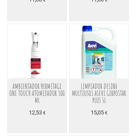
AMBIENTADOR HERMITAGE
LIMPIADOR DESINF
ONE TOUCH ATOMIZADOR 300
MULTIUSOS ASEVI GERPOSTAR
ML
PLUS 5L
12,53
15,05
€
€