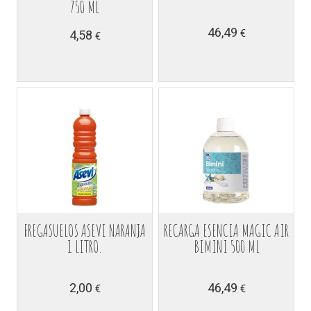
750 ML
46,49
€
4,58
€
FREGASUELOS ASEVI NARANJA
RECARGA ESENCIA MAGIC AIR
1 LITRO.
BIMINI 500 ML
2,00
46,49
€
€