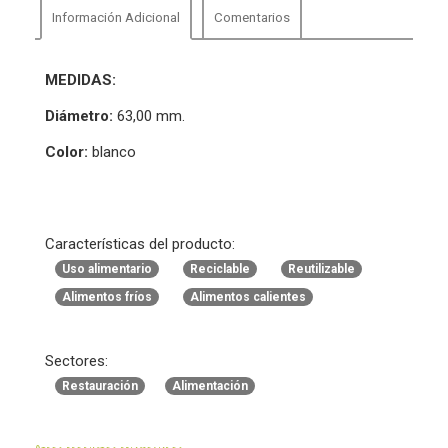
Información Adicional
Comentarios
MEDIDAS:
Diámetro:
63,00 mm.
Color:
blanco
Características del producto:
Uso alimentario
Reciclable
Reutilizable
Alimentos fríos
Alimentos calientes
Sectores:
Restauración
Alimentación