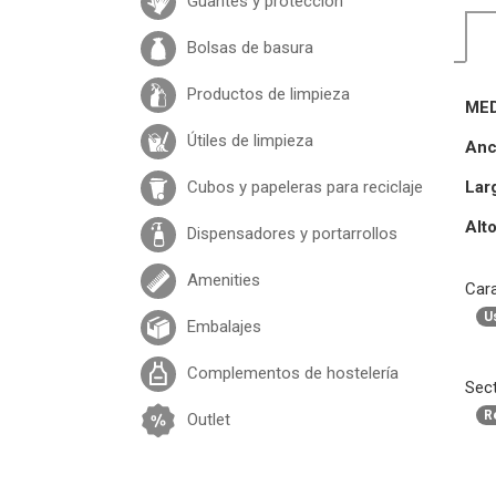
Guantes y protección
Bolsas de basura
Productos de limpieza
MED
Útiles de limpieza
Anc
Cubos y papeleras para reciclaje
Lar
Alto
Dispensadores y portarrollos
Amenities
Cara
U
Embalajes
Complementos de hostelería
Sect
R
Outlet