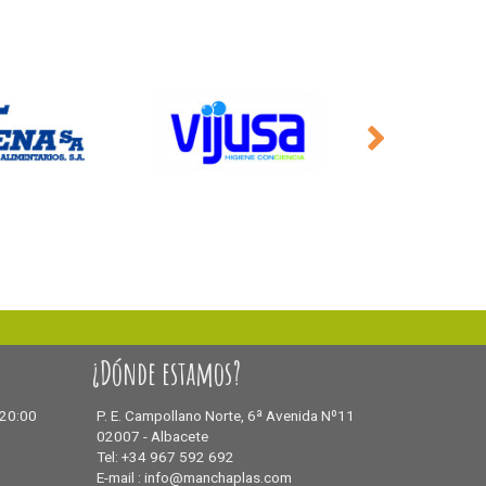
¿Dónde estamos?
 20:00
P. E. Campollano Norte, 6ª Avenida Nº11
02007 - Albacete
Tel: +34 967 592 692
E-mail : info@manchaplas.com