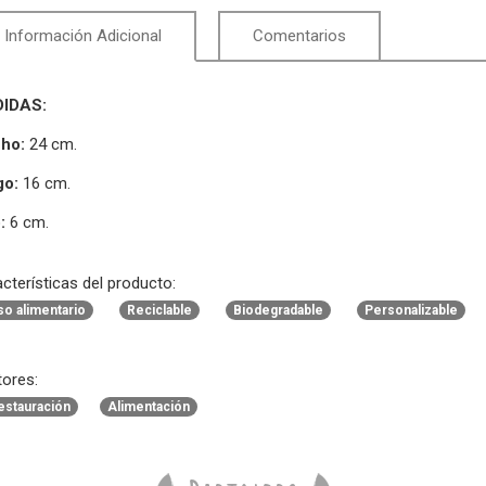
Información Adicional
Comentarios
IDAS:
ho:
24 cm.
go:
16 cm.
:
6 cm.
cterísticas del producto:
so alimentario
Reciclable
Biodegradable
Personalizable
ores:
estauración
Alimentación