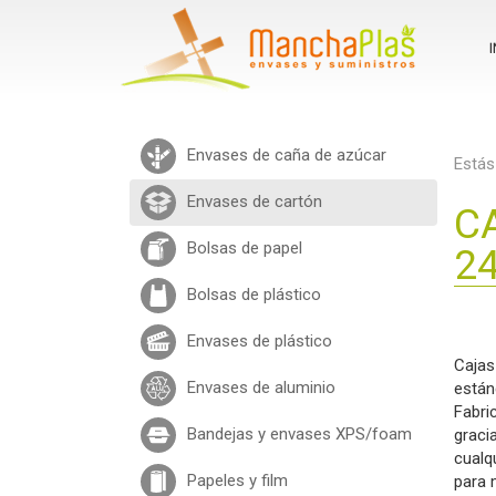
I
Envases de caña de azúcar
Estás
Envases de cartón
C
Bolsas de papel
2
Bolsas de plástico
Envases de plástico
Caja
Envases de aluminio
están
Fabr
Bandejas y envases XPS/foam
graci
cualq
Papeles y film
para 