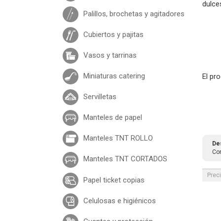
dulce
Palillos, brochetas y agitadores
Cubiertos y pajitas
Vasos y tarrinas
Miniaturas catering
El pr
Servilletas
Manteles de papel
Manteles TNT ROLLO
De
Com
Manteles TNT CORTADOS
Prec
Papel ticket copias
Celulosas e higiénicos