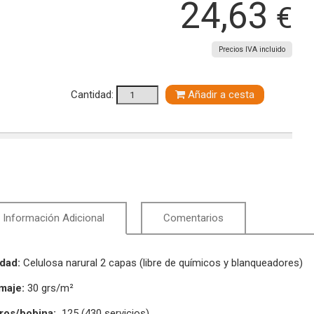
24,63
€
Precios IVA incluido
Cantidad:
Añadir a cesta
Información Adicional
Comentarios
idad:
Celulosa narural 2 capas (libre de químicos y blanqueadores)
maje:
30 grs/m²
ros/bobina:
125 (430 servicios)