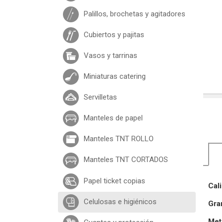
Palillos, brochetas y agitadores
Cubiertos y pajitas
Vasos y tarrinas
Miniaturas catering
Servilletas
Manteles de papel
Manteles TNT ROLLO
Manteles TNT CORTADOS
Papel ticket copias
Cal
Celulosas e higiénicos
Gra
Met