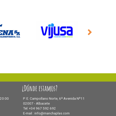
¿Dónde estamos?
 20:00
P. E. Campollano Norte, 6ª Avenida Nº11
02007 - Albacete
Tel: +34 967 592 692
E-mail : info@manchaplas.com