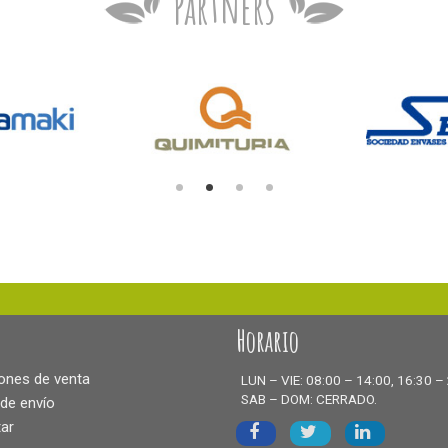
Partners
Horario
ones de venta
LUN – VIE: 08:00 – 14:00, 16:30 –
SAB – DOM: CERRADO.
 de envío
ar