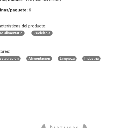
inas/paquete:
6
cterísticas del producto:
so alimentario
Reciclable
ores:
estauración
Alimentación
Limpieza
Industria