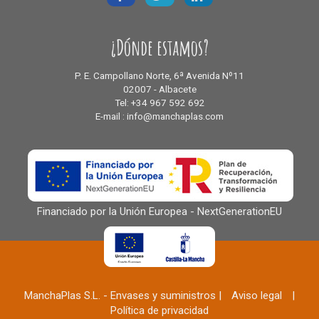
¿Dónde estamos?
P. E. Campollano Norte, 6ª Avenida Nº11
02007 - Albacete
Tel: +34 967 592 692
E-mail : info@manchaplas.com
Financiado por la Unión Europea - NextGenerationEU
ManchaPlas S.L. - Envases y suministros |
Aviso legal
|
Política de privacidad