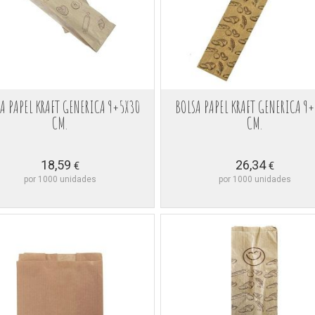
A PAPEL KRAFT GENERICA 9+5X30
BOLSA PAPEL KRAFT GENERICA 9
CM.
CM.
18,59
26,34
€
€
por 1000 unidades
por 1000 unidades