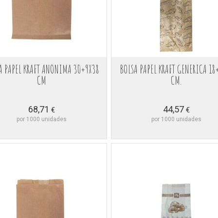
A PAPEL KRAFT ANONIMA 30+9X38
BOLSA PAPEL KRAFT GENERICA 18
CM
CM.
68,71
44,57
€
€
por 1000 unidades
por 1000 unidades