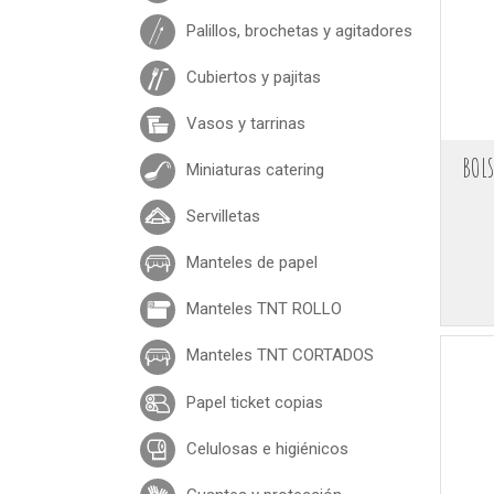
Palillos, brochetas y agitadores
Cubiertos y pajitas
Vasos y tarrinas
BOLS
Miniaturas catering
Servilletas
Manteles de papel
Manteles TNT ROLLO
Manteles TNT CORTADOS
Papel ticket copias
Celulosas e higiénicos