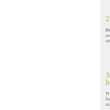
2
El
as
ca
3
b
Tr
fu
cr