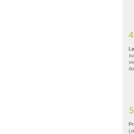
4
La
su
se
du
5
Pr
(
s