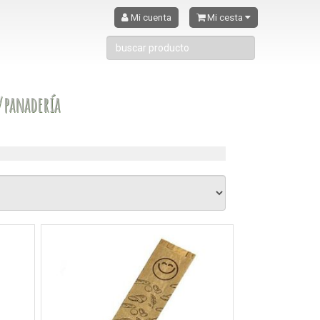
Mi cuenta
Mi cesta
a/panadería