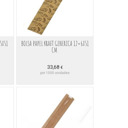
+5X51
BOLSA PAPEL KRAFT GENERICA 12+6X51
CM.
33,68
€
por 1000 unidades