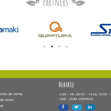
Partners
Horario
ones de venta
LUN – VIE: 08:00 – 14:00, 16:30 –
SAB – DOM: CERRADO.
 de envío
ar