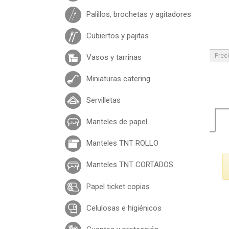
Palillos, brochetas y agitadores
Cubiertos y pajitas
Preci
Vasos y tarrinas
Miniaturas catering
Servilletas
Manteles de papel
Manteles TNT ROLLO
Manteles TNT CORTADOS
Papel ticket copias
Celulosas e higiénicos