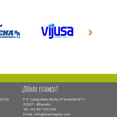
¿Dónde estamos?
 20:00
P. E. Campollano Norte, 6ª Avenida Nº11
02007 - Albacete
Tel: +34 967 592 692
E-mail : info@manchaplas.com