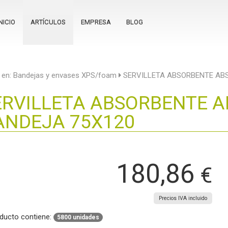
NICIO
ARTÍCULOS
EMPRESA
BLOG
 en:
Bandejas y envases XPS/foam
SERVILLETA ABSORBENTE ABS
ERVILLETA ABSORBENTE A
ANDEJA 75X120
180,86
€
Precios IVA incluido
oducto contiene:
5800 unidades