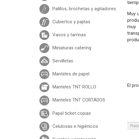
tiemp
Palillos, brochetas y agitadores
Muy u
produ
Cubiertos y pajitas
muy 
trans
Vasos y tarrinas
produc
Miniaturas catering
Servilletas
Manteles de papel
El pr
Manteles TNT ROLLO
Manteles TNT CORTADOS
Papel ticket copias
Celulosas e higiénicos
Preci