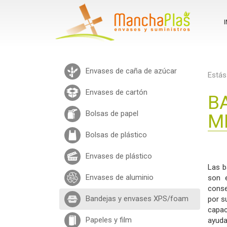
I
Envases de caña de azúcar
Estás
Envases de cartón
B
Bolsas de papel
M
Bolsas de plástico
Envases de plástico
Las b
Envases de aluminio
son e
conse
Bandejas y envases XPS/foam
por s
capa
Papeles y film
ayuda