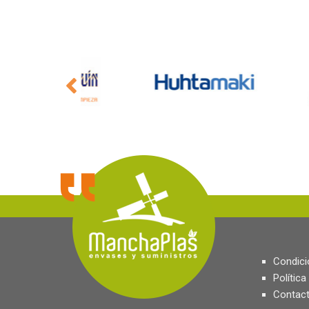
Condici
Política
Contact