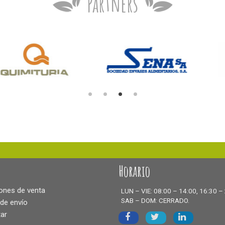
Partners
Horario
ones de venta
LUN – VIE: 08:00 – 14:00, 16:30 –
SAB – DOM: CERRADO.
 de envío
ar