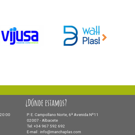
¿Dónde estamos?
 20:00
P. E. Campollano Norte, 6ª Avenida Nº11
02007 - Albacete
Tel: +34 967 592 692
E-mail : info@manchaplas.com