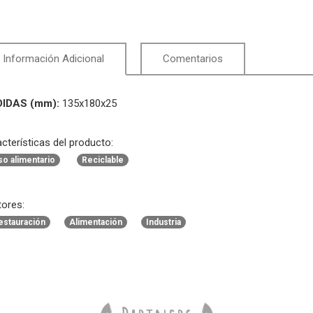
Información Adicional
Comentarios
IDAS (mm):
135x180x25
cterísticas del producto:
so alimentario
Reciclable
ores:
estauración
Alimentación
Industria