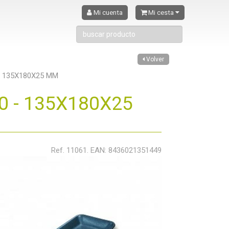
Mi cuenta
Mi cesta
Volver
- 135X180X25 MM
0 - 135X180X25
Ref. 11061. EAN: 8436021351449